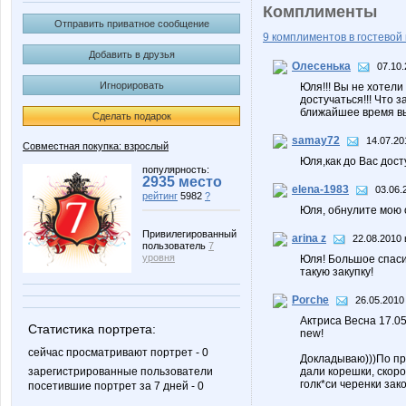
Комплименты
Отправить приватное сообщение
9 комплиментов в гостевой 
Добавить в друзья
Олесенька
07.10.
Игнорировать
Юля!!! Вы не хотел
достучаться!!! Что 
ближайшее время вы 
Сделать подарок
samay72
14.07.20
Совместная покупка: взрослый
Юля,как до Вас дос
популярность:
2935 место
elena-1983
03.06.
рейтинг
5982
?
Юля, обнулите мою 
Привилегированный
arina z
22.08.2010 
пользователь
7
уровня
Юля! Большое спасиб
такую закупку!
Porche
26.05.2010
Актриса Весна 17.05
Статистика портрета:
new!
сейчас просматривают портрет - 0
Докладываю)))По пре
зарегистрированные пользователи
дали корешки, скор
голк*си черенки зак
посетившие портрет за 7 дней - 0