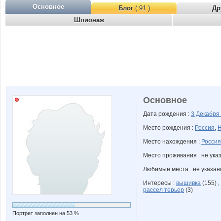
Основное
Блог
( 91 )
Др
Шпионаж
Основное
Дата рождения :
3 Декабря
Место рождения :
Россия
,
Н
Место нахождения :
Россия
Место проживания : не ука
Любимые места : не указа
Интересы :
вышивка
(155) ,
рассел терьер
(3)
Портрет заполнен на 53 %